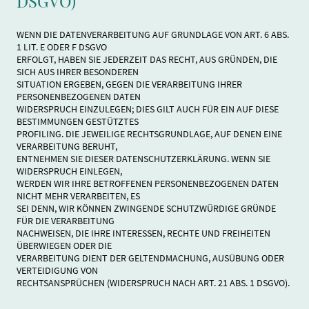
DSGVO)
WENN DIE DATENVERARBEITUNG AUF GRUNDLAGE VON ART. 6 ABS.
1 LIT. E ODER F DSGVO
ERFOLGT, HABEN SIE JEDERZEIT DAS RECHT, AUS GRÜNDEN, DIE
SICH AUS IHRER BESONDEREN
SITUATION ERGEBEN, GEGEN DIE VERARBEITUNG IHRER
PERSONENBEZOGENEN DATEN
WIDERSPRUCH EINZULEGEN; DIES GILT AUCH FÜR EIN AUF DIESE
BESTIMMUNGEN GESTÜTZTES
PROFILING. DIE JEWEILIGE RECHTSGRUNDLAGE, AUF DENEN EINE
VERARBEITUNG BERUHT,
ENTNEHMEN SIE DIESER DATENSCHUTZERKLÄRUNG. WENN SIE
WIDERSPRUCH EINLEGEN,
WERDEN WIR IHRE BETROFFENEN PERSONENBEZOGENEN DATEN
NICHT MEHR VERARBEITEN, ES
SEI DENN, WIR KÖNNEN ZWINGENDE SCHUTZWÜRDIGE GRÜNDE
FÜR DIE VERARBEITUNG
NACHWEISEN, DIE IHRE INTERESSEN, RECHTE UND FREIHEITEN
ÜBERWIEGEN ODER DIE
VERARBEITUNG DIENT DER GELTENDMACHUNG, AUSÜBUNG ODER
VERTEIDIGUNG VON
RECHTSANSPRÜCHEN (WIDERSPRUCH NACH ART. 21 ABS. 1 DSGVO).